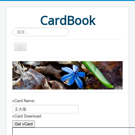
CardBook
搜
尋...
Home
Card Search
vCard Name:
vCard Download: