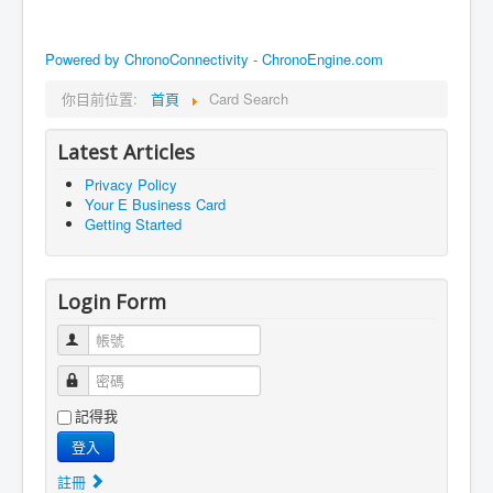
Powered by ChronoConnectivity - ChronoEngine.com
你目前位置:
首頁
Card Search
Latest Articles
Privacy Policy
Your E Business Card
Getting Started
Login Form
帳號
密碼
記得我
登入
註冊